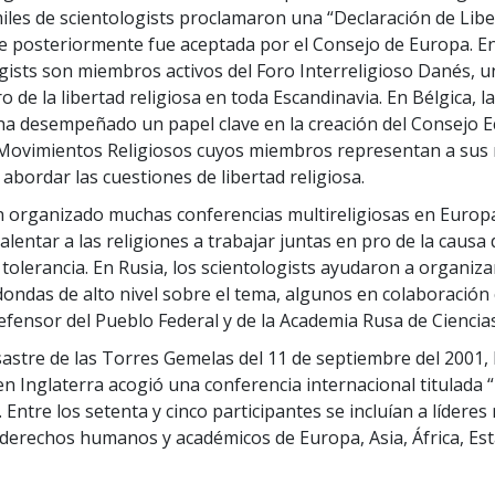
Minis
miles de scientologists proclamaron una “Declaración de Lib
Amor y Odio: ¿Qué es Grandeza?
ue posteriormente fue aceptada por el Consejo de Europa. E
ogists son miembros activos del Foro Interreligioso Danés, u
o de la libertad religiosa en toda Escandinavia. En Bélgica, la
ha desempeñado un papel clave en la creación del Consejo 
Movimientos Religiosos cuyos miembros representan a sus 
 abordar las cuestiones de libertad religiosa.
organizado muchas conferencias multireligiosas en Europa
lentar a las religiones a trabajar juntas en pro de la causa d
a tolerancia. En Rusia, los scientologists ayudaron a organiza
ondas de alto nivel sobre el tema, algunos en colaboración 
Defensor del Pueblo Federal y de la Academia Rusa de Ciencias
sastre de las Torres Gemelas del 11 de septiembre del 2001, l
en Inglaterra acogió una conferencia internacional titulada 
 Entre los setenta y cinco participantes se incluían a líderes 
e derechos humanos y académicos de Europa, Asia, África, E