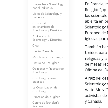
En Francia, 
Lo que hace Scientology
por el individuo
Religión”, q
Libros de Scientology y
los scientol
Dianética
abierta en pr
Servicios de
entrenamiento de
Scientology 
Scientology y Dianética
Europeo de 
Auditación de
iglesias para
Scientology y Dianética
Clear
También han 
Thetán Operante
Unidos para a
Ministros de Scientology
religiosa y l
Dentro de una Iglesia
de mesas red
Opiniones y Prácticas de
Oficina del 
Scientology
A raíz del de
Scientology y otras
prácticas
Scientology 
La Organización de
Vacío Moral”.
Scientology
activistas d
Dirección de la Iglesia
y Canadá.
Centro de Tecnología
Religiosa