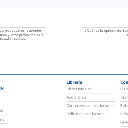
s, educadores, asistentes
¿Cuál es la opinión de Sci
rios y otros profesionales la
a
. Ronald Hubbard?
Librería
Có
rk
Libros Iniciales
El C
Audiolibros
Tecn
Conferencias Introductorias
Refo
da
Películas Introductorias
Reha
ajo
La V