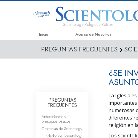
Scientology Religious Retreat
Inicio
Acerca de Nosotros
PREGUNTAS FRECUENTES
SCI
¿SE IN
ASUNTO
La Iglesia e
PREGUNTAS
importantes 
FRECUENTES
numerosas do
Antecedentes y
diferentes re
principios básicos
religión en l
Creencias de Scientology
Los scientol
Fundador de Scientology