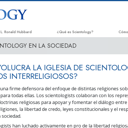
L. Ronald Hubbard
¿Qué es Scientology?
Cómo
ENTOLOGY EN LA SOCIEDAD
Creencias y Prácticas
El Ca
Credos y Códigos de Scientology
Appli
VOLUCRA LA IGLESIA DE SCIENTOL
Qué dicen los Scientologists acerca de
Crimi
Scientology
S INTERRELIGIOSOS?
Narc
Conoce a un Scientologist
s una firme defensora del enfoque de distintas religiones so
La Ve
para todas ellas. Los scientologists colaboran con los repr
Dentro de una Iglesia
ctrinas religiosas para apoyar y fomentar el diálogo entre 
Unido
Los Principios Básicos de Scientology
ligiones, la libertad de credo, leyes constitucionales y el res
Comis
a sociedad.
Una Introducción a Dianética
Dere
ogists han luchado activamente en pro de la libertad religio