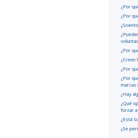
¿Por qu
¿Por qu
¿Sciento
¿Pueden 
volunta
¿Por qué
¿Creen l
¿Por qu
¿Por qu
marcas 
¿Hay alg
¿Qué op
forzar a
¿Está S
¿Se per