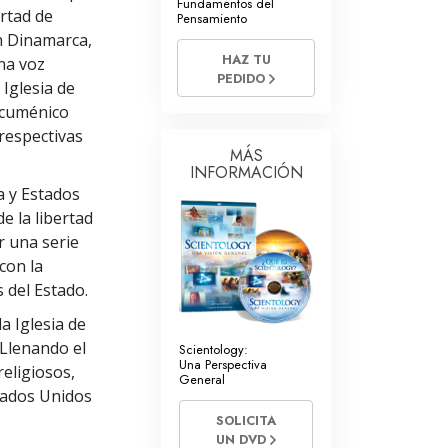
Fundamentos del
tros Voluntarios de Scientology
ertad de
Pensamiento
n Dinamarca,
HAZ TU
na voz
PEDIDO
 Iglesia de
Ecuménico
respectivas
MÁS
INFORMACIÓN
 y Estados
e la libertad
r una serie
con la
 del Estado.
a Iglesia de
“Llenando el
Scientology:
Una Perspectiva
religiosos,
General
stados Unidos
SOLICITA
UN DVD