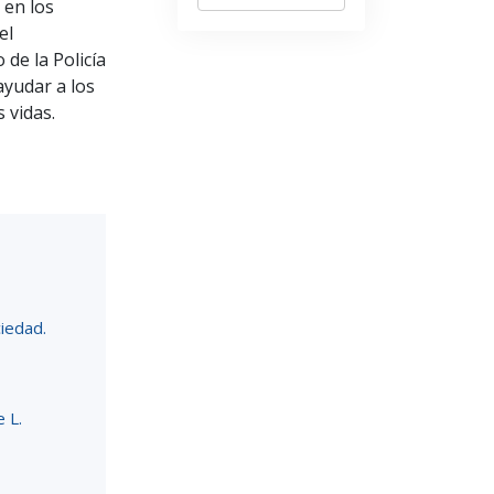
 en los
el
de la Policía
ayudar a los
 vidas.
ciedad.
 L.