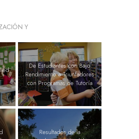
ZACIÓN Y
De Estudiantes con Bajo
lied
Rendimiento a Triunfadores
con Programas de Tutoría
ed
Resultados de la