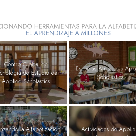
IONANDO HERRAMIENTAS PARA LA ALFABETI
EL APRENDIZAJE A MILLONES
Centro Global de
Escuelas Afiliadas a App
cnología de Estudio de
Scholastics
Applied Scholastics
nzando la Alfabetización
Actividades de Appli