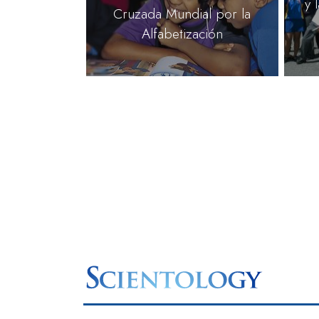
y 
Cruzada Mundial por la
Alfabetización