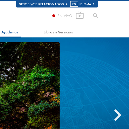
SITIOS WEB RELACIONADOS
ES
IDIOMA
EN VIVO
 Ayudamos
Libros y Servicios
mino a la Felicidad
Libros Iniciales
ed Scholastics
Audiolibros
non
Conferencias Introductorias
onon
Películas Introductorias
rdad Sobre las Drogas
Servicios Iniciales
s por los Derechos Humanos
ión de Ciudadanos por los
chos Humanos