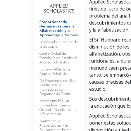
Applied Scholastics
APPLIED
fines de lucro de b
SCHOLASTICS
problema del analf
Proporcionando
descubrimientos de
Herramientas para la
y la alfabetización.
Alfabetización y el
Aprendizaje a Millones
El Sr. Hubbard reco
Deteniendo el Declive de
la Educación
disminución de los 
Centro Global de
alfabetización, ob
Tecnología de Estudio de
funcionales, a quie
Applied Scholastics
menudo caen presa d
Escuelas Afiliadas a
Applied Scholastics
tanto, se embarcó 
De Estudiantes con Bajo
causas precisas del
Rendimiento a
estudio.
Triunfadores con
Programas de Tutoría
Sus descubrimient
Movimiento Popular
Enciende el Cambio
la educación que lo
Cruzada Mundial por la
Alfabetización
Applied Scholastic
Avanzando la
poner estas solucio
Alfabetización y la
disposición a nivel 
Educación en Todo el