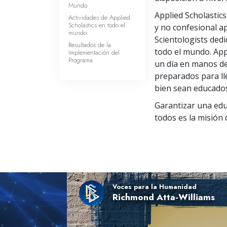
Mundo
Applied Scholastic
Actividades de Applied
Scholastics en todo el
y no confesional ap
mundo
Scientologists ded
Resultados de la
todo el mundo. App
Implementación del
Programa
un día en manos de
preparados para ll
bien sean educado
Garantizar una edu
todos es la misión 
Voces para la Humanidad
Richmond Atta-Williams