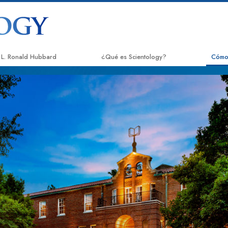
L. Ronald Hubbard
¿Qué es Scientology?
Cómo
Creencias y Prácticas
El Ca
Credos y Códigos de Scientology
Appli
Qué dicen los Scientologists acerca de
Crimi
Scientology
Narc
Conoce a un Scientologist
La Ve
Dentro de una Iglesia
Unido
Los Principios Básicos de Scientology
Comis
Una Introducción a Dianética
Dere