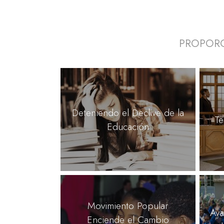
PROPORC
Deteniendo el Declive de la
Te
Educación
Movimiento Popular
Ava
Enciende el Cambio