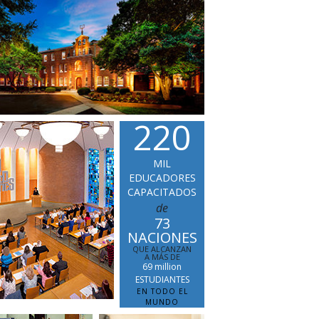
2
2
0
MIL
EDUCADORES
CAPACITADOS
de
73
NACIONES
QUE ALCANZAN
A MÁS DE
69 million
ESTUDIANTES
EN TODO EL
MUNDO