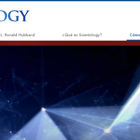
L. Ronald Hubbard
¿Qué es Scientology?
Cómo
Creencias y Prácticas
El Ca
Credos y Códigos de Scientology
Appli
Qué dicen los Scientologists acerca de
Crimi
Scientology
Narc
Conoce a un Scientologist
La Ve
Dentro de una Iglesia
Unido
Los Principios Básicos de Scientology
Comis
Una Introducción a Dianética
Dere