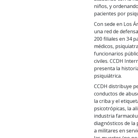
niños, y ordenando
pacientes por psiqu
Con sede en Los Án
una red de defens
200 filiales en 34 
médicos, psiquiatra
funcionarios públi
civiles. CCDH Inte
presenta la histori
psiquiátrica.
CCDH distribuye pe
conductos de abuso
la criba y el etiqu
psicotrópicas, la al
industria farmacéut
diagnósticos de la p
a militares en serv