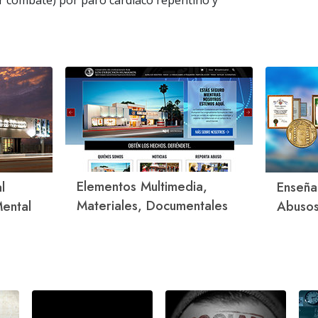
r combate) por paro cardiaco repentino y
Elementos Multimedia,
l
Enseña
Materiales, Documentales
ental
Abusos