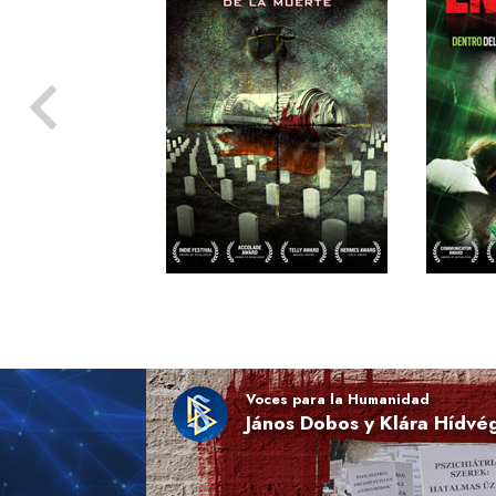
Voces para la Humanidad
János Dobos y Klára Hídvé