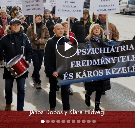
János Dobos y Klára Hídvégi