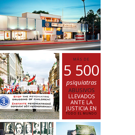
MÁS DE
5
5
0
0
psiquiatras
ABUSIVOS
LLEVADOS
ANTE LA
JUSTICIA EN
TODO EL MUNDO