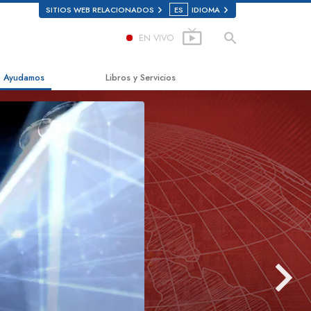
SITIOS WEB RELACIONADOS
ES
IDIOMA
EN VIVO
 Ayudamos
Libros y Servicios
mino a la Felicidad
Libros Iniciales
ed Scholastics
Audiolibros
non
Conferencias Introductorias
onon
Películas Introductorias
rdad Sobre las Drogas
Servicios Iniciales
s por los Derechos Humanos
ión de Ciudadanos por los
chos Humanos