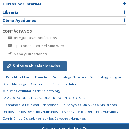
Cursos por Internet
Librería
Cómo Ayudamos
CONTÁCTANOS
¿Preguntas? Contáctanos
Opiniones sobre el Sitio Web
Mapa y Direcciones
Sitios web relacionados
L. Ronald Hubbard
Dianética
Scientology Network
Scientology Religion
David Miscavige
Comienza un Curso por Internet
Ministros Voluntarios de Scientology
LA ASOCIACIÓN INTERNACIONAL DE SCIENTOLOGISTS
El Camino a la Felicidad
Narconon
En Apoyo de Un Mundo Sin Drogas
Unidos por los Derechos Humanos
Jóvenes por los Derechos Humanos
Comisión de Ciudadanos por los Derechos Humanos
Conoce al Verdadero Tú
© 2026
Church of Scientology Flag Ship Service Organization.
Todos los