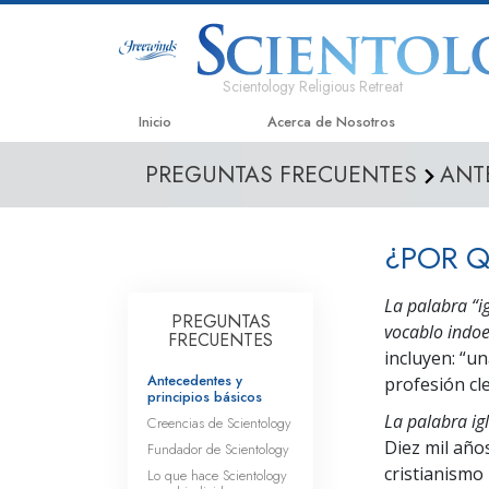
Scientology Religious Retreat
Inicio
Acerca de Nosotros
PREGUNTAS FRECUENTES
ANT
¿POR Q
La palabra “ig
PREGUNTAS
vocablo indoe
FRECUENTES
incluyen: “un
Antecedentes y
profesión cler
principios básicos
La palabra ig
Creencias de Scientology
Diez mil años
Fundador de Scientology
cristianismo 
Lo que hace Scientology