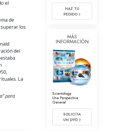
tros Voluntarios de Scientology
do el
HAZ TU
PEDIDO
tema de
 superar los
MÁS
INFORMACIÓN
onald
ración del
 estaba
n
950,
ituales. La
Scientology:
ia” para
Una Perspectiva
General
SOLICITA
UN DVD