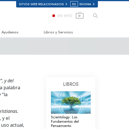
SITIOS WEB RELACIONADOS
ES
IDIOMA
EN VIVO
 Ayudamos
Libros y Servicios
mino a la Felicidad
Libros Iniciales
ed Scholastics
Audiolibros
non
Conferencias Introductorias
, y del
onon
Películas Introductorias
LIBROS
a palabra
rdad Sobre las Drogas
Servicios Iniciales
 “la
s por los Derechos Humanos
ristianas.
ión de Ciudadanos por los
Scientology: Los
 y el
chos Humanos
Fundamentos del
 uso actual,
Pensamiento