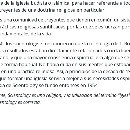
Minis
a de la iglesia budista o islámica, para hacer referencia a to
Amor y Odio: ¿Qué es Grandeza?
creyentes de una doctrina religiosa en particular.
es una comunidad de creyentes que tienen en común un sis
rácticas religiosas santificadas por las que se esfuerzan por
ndamentales de la vida.
0, los scientologists reconocieron que la tecnología de L. R
s resultados estaban directamente relacionados con la libe
ano, y que una mayor consciencia espiritual era algo que se
e forma habitual. No había duda en sus mentes que estaba
en una práctica religiosa. Así, a principios de la década de 1
que formar una iglesia serviría mejor a sus necesidades espir
sia de Scientology se fundó entonces en 1954.
te, Scientology es una religión, y la utilización del término “igles
ientology es correcta.