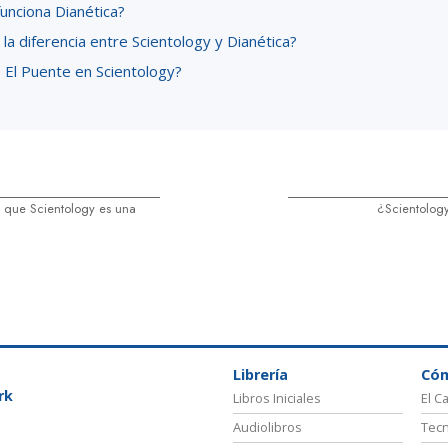
unciona Dianética?
 la diferencia entre Scientology y Dianética?
 El Puente en Scientology?
 que Scientology es una
¿Scientology
Librería
Có
rk
Libros Iniciales
El C
Audiolibros
Tecn