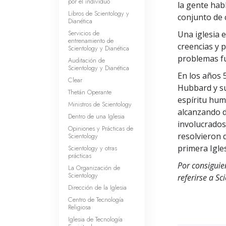
por el individuo
la gente habl
Libros de Scientology y
conjunto de 
Dianética
Servicios de
Una iglesia 
entrenamiento de
creencias y p
Scientology y Dianética
problemas fu
Auditación de
Scientology y Dianética
En los años 5
Clear
Hubbard y su
Thetán Operante
espíritu hum
Ministros de Scientology
alcanzando d
Dentro de una Iglesia
involucrados 
Opiniones y Prácticas de
resolvieron
Scientology
primera Igle
Scientology y otras
prácticas
Por consiguien
La Organización de
Scientology
referirse a Sc
Dirección de la Iglesia
Centro de Tecnología
Religiosa
Iglesia de Tecnología