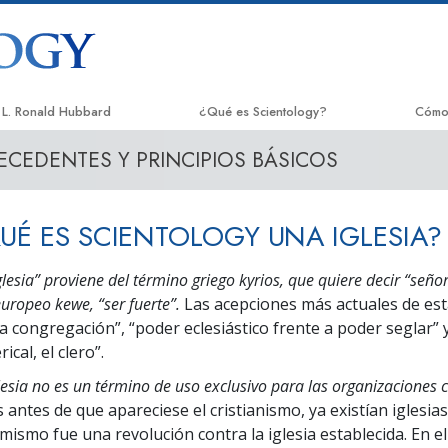
L. Ronald Hubbard
¿Qué es Scientology?
Cómo
ECEDENTES Y PRINCIPIOS BÁSICOS
Creencias y Prácticas
El Ca
Credos y Códigos de Scientology
Appli
UÉ ES SCIENTOLOGY UNA IGLESIA?
Qué dicen los Scientologists acerca de
Crimi
Scientology
lesia” proviene del término griego kyrios, que quiere decir “señor”
Narc
Conoce a un Scientologist
uropeo kewe, “ser fuerte”.
Las acepciones más actuales de est
La Ve
a congregación”, “poder eclesiástico frente a poder seglar” y
Dentro de una Iglesia
ical, el clero”.
Unido
Los Principios Básicos de Scientology
lesia no es un término de uso exclusivo para las organizaciones c
Comis
 antes de que apareciese el cristianismo, ya existían iglesias,
Una Introducción a Dianética
Dere
mismo fue una revolución contra la iglesia establecida. En el