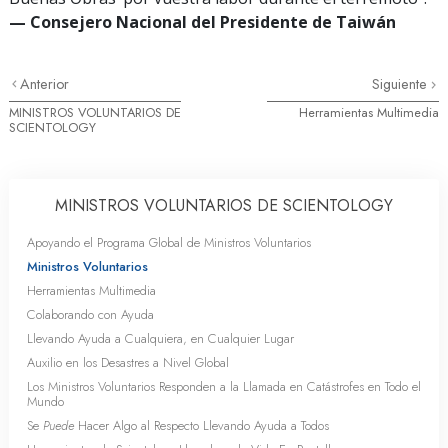
— Consejero Nacional del Presidente de Taiwán
Anterior
Siguiente
MINISTROS VOLUNTARIOS DE
Herramientas Multimedia
SCIENTOLOGY
MINISTROS VOLUNTARIOS DE SCIENTOLOGY
Apoyando el Programa Global de Ministros Voluntarios
Ministros Voluntarios
Herramientas Multimedia
Colaborando con Ayuda
Llevando Ayuda a Cualquiera, en Cualquier Lugar
Auxilio en los Desastres a Nivel Global
Los Ministros Voluntarios Responden a la Llamada en Catástrofes en Todo el
Mundo
Se
Puede
Hacer Algo al Respecto Llevando Ayuda a Todos